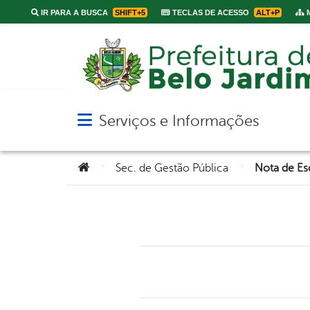
IR PARA A BUSCA
SHIFT+5
TECLAS DE ACESSO
ALT+P
M
Serviços e Informações
Abrir menu principal de navegação
Você está aqui:
>
>
Sec. de Gestão Pública
Nota de Es