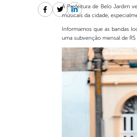
A Prefeitura de Belo Jardim v
Facebook
Twitter
Linkedin
musicais da cidade, especialme
Informamos que as bandas loca
uma subvenção mensal de R$ 