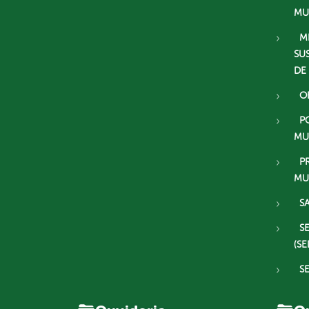
MU
M
SU
DE
O
P
MU
P
MU
S
S
(SE
S