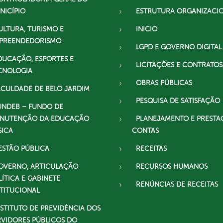
NICÍPIO
ESTRUTURA ORGANIZACI
ULTURA, TURISMO E
INICIO
PREENDEDORISMO
LGPD E GOVERNO DIGITAL
DUCAÇÃO, ESPORTES E
LICITAÇÕES E CONTRATOS
CNOLOGIA
OBRAS PÚBLICAS
ACULDADE DE BELO JARDIM
PESQUISA DE SATISFAÇÃO
UNDEB – FUNDO DE
NUTENÇÃO DA EDUCAÇÃO
PLANEJAMENTO E PRESTA
SICA
CONTAS
ESTÃO PÚBLICA
RECEITAS
OVERNO, ARTICULAÇÃO
RECURSOS HUMANOS
LÍTICA E GABINETE
RENÚNCIAS DE RECEITAS
STITUCIONAL
NSTITUTO DE PREVIDÊNCIA DOS
RVIDORES PÚBLICOS DO