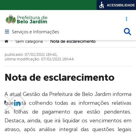
ACESSIBILIDADE
Acesso ráp
Busca
Serviços e Informações
Abrir menu principal de navegação
Você está aqui:
Sem categoria
Nota de esclarecimento
>
>
publicado: 07/01/2021 16h41,
última modificação: 07/01/2021 16h44
Nota de esclarecimento
A atual Gestão da Prefeitura de Belo Jardim informa
que está colhendo todas as informações relativas
cebook
Twitter
Linkedin
às folhas de pagamento que estão pendentes.
Destaca, ainda, que irá liquidar os vencimentos em
atraso, após análise integral das questões legais