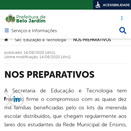
ACESSIBILIDADE
Acesso ráp
Busca
Serviços e Informações
Abrir menu principal de navegação
Você está aqui:
Sec. Educação e Tecnologia
NOS PREPARATIVOS
>
>
publicado: 14/08/2020 14h11,
última modificação: 14/08/2020 14h11
NOS PREPARATIVOS
A Secretaria de Educação e Tecnologia tem
mantido firme o compromisso com as quase dez
cebook
Twitter
Linkedin
mil famílias beneficiadas pelo os kits da merenda
escolar distribuídos, que chegam regularmente aos
lares dos estudantes da Rede Municipal de Ensino,