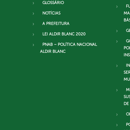
GLOSSÁRIO
F
NOTÍCIAS
MA
BÁ
A PREFEITURA
G
LEI ALDIR BLANC 2020
G
PNAB – POLÍTICA NACIONAL
PO
ALDIR BLANC
IN
I
SE
MU
M
SU
DE
O
P