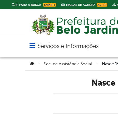
IR PARA A BUSCA
SHIFT+5
TECLAS DE ACESSO
ALT+P
M
Serviços e Informações
Abrir menu principal de navegação
Você está aqui:
>
>
Sec. de Assistência Social
Nasce “B
Nasce