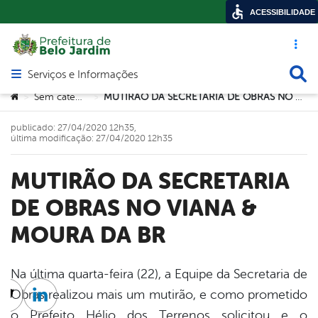
ACESSIBILIDADE
Acesso ráp
Busca
Serviços e Informações
Abrir menu principal de navegação
Você está aqui:
Sem categoria
MUTIRÃO DA SECRETARIA DE OBRAS NO VIANA & MOURA DA BR
>
>
publicado: 27/04/2020 12h35,
última modificação: 27/04/2020 12h35
MUTIRÃO DA SECRETARIA
DE OBRAS NO VIANA &
MOURA DA BR
Na última quarta-feira (22), a Equipe da Secretaria de
Obras realizou mais um mutirão, e como prometido
cebook
Twitter
Linkedin
o Prefeito Hélio dos Terrenos solicitou e o