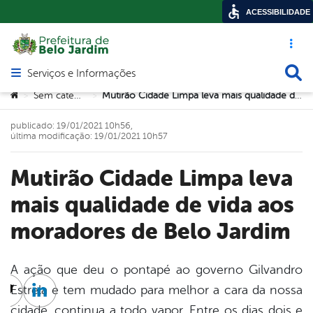
ACESSIBILIDADE
Acesso ráp
Busca
Serviços e Informações
Abrir menu principal de navegação
Você está aqui:
Sem categoria
Mutirão Cidade Limpa leva mais qualidade de vida aos moradores de Belo Jardim
>
>
publicado: 19/01/2021 10h56,
última modificação: 19/01/2021 10h57
Mutirão Cidade Limpa leva
mais qualidade de vida aos
moradores de Belo Jardim
A ação que deu o pontapé ao governo Gilvandro
Estrela e tem mudado para melhor a cara da nossa
cebook
Twitter
Linkedin
cidade, continua a todo vapor. Entre os dias dois e