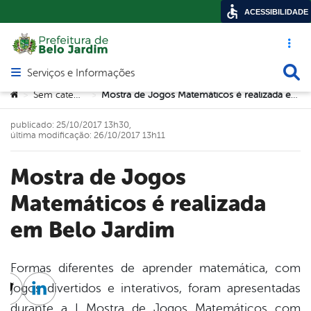
ACESSIBILIDADE
Acesso ráp
Busca
Serviços e Informações
Abrir menu principal de navegação
Você está aqui:
Sem categoria
Mostra de Jogos Matemáticos é realizada em Belo Jardim
>
>
publicado: 25/10/2017 13h30,
última modificação: 26/10/2017 13h11
Mostra de Jogos
Matemáticos é realizada
em Belo Jardim
Formas diferentes de aprender matemática, com
jogos divertidos e interativos, foram apresentadas
cebook
Twitter
Linkedin
durante a I Mostra de Jogos Matemáticos com