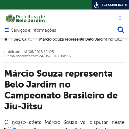
ACESSIBILIDADE
Acesso ráp
Busca
Serviços e Informações
Abrir menu principal de navegação
Você está aqui:
Sec. Cultura
Márcio Souza representa Belo Jardim no Campeonato Brasileiro de Jiu-Jitsu
>
>
publicado: 18/05/2018 12h25,
última modificação: 24/05/2018 09h56
Márcio Souza representa
Belo Jardim no
Campeonato Brasileiro de
Jiu-Jitsu
O nosso atleta Márcio Souza vai disputar, neste