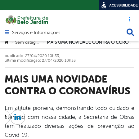
ACESSIBILIDADE
Acesso ráp
Busca
Serviços e Informações
Abrir menu principal de navegação
Você está aqui:
Sem categoria
MAIS UMA NOVIDADE CONTRA O CORONAVÍRUS
>
>
publicado: 27/04/2020 10h33,
última modificação: 27/04/2020 10h33
MAIS UMA NOVIDADE
CONTRA O CORONAVÍRUS
Em atitute pioneira, demonstrando todo cuidado e
atenção com nossa cidade, a Secretaria de Obras
cebook
Twitter
Linkedin
tem realizado diversas ações de prevenção ao
Covid-19.