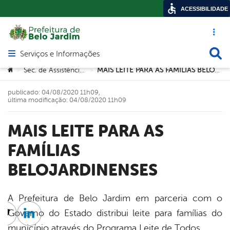
ACESSIBILIDADE
Acesso ráp
Busca
Serviços e Informações
Abrir menu principal de navegação
Você está aqui:
Sec. de Assistência Social
MAIS LEITE PARA AS FAMÍLIAS BELOJARDINENSES
>
>
publicado: 04/08/2020 11h09,
última modificação: 04/08/2020 11h09
MAIS LEITE PARA AS
FAMÍLIAS
BELOJARDINENSES
A Prefeitura de Belo Jardim em parceria com o
Governo do Estado distribui leite para famílias do
cebook
Twitter
Linkedin
município através do Programa Leite de Todos.