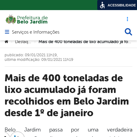
ACESSIBILIDADE
Acesso ráp
Busca
Serviços e Informações
Abrir menu principal de navegação
Você está aqui:
Destaque
Mais de 400 toneladas de lixo acumulado já foram recolhidos em Belo Jardim desde 1º de janeiro
>
>
publicado: 09/01/2021 11h19,
última modificação: 09/01/2021 11h19
Mais de 400 toneladas de
lixo acumulado já foram
recolhidos em Belo Jardim
desde 1º de janeiro
Belo Jardim passa por uma verdadeira