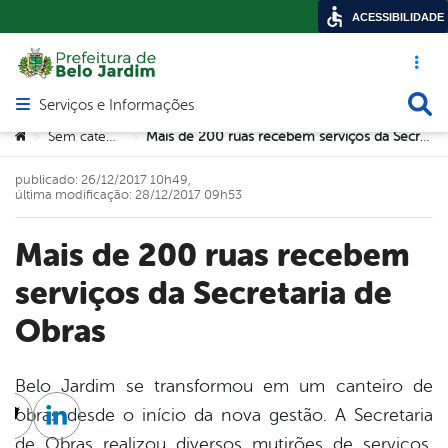
ACESSIBILIDADE
Acesso ráp
Busca
Serviços e Informações
Abrir menu principal de navegação
Você está aqui:
Sem categoria
Mais de 200 ruas recebem serviços da Secretaria de Obras
>
>
publicado: 26/12/2017 10h49,
última modificação: 28/12/2017 09h53
Mais de 200 ruas recebem
serviços da Secretaria de
Obras
Belo Jardim se transformou em um canteiro de
obras desde o início da nova gestão. A Secretaria
cebook
Twitter
Linkedin
de Obras realizou diversos mutirões de serviços,