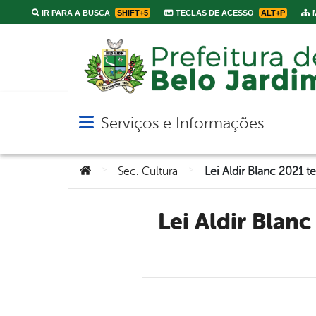
IR PARA A BUSCA
SHIFT+5
TECLAS DE ACESSO
ALT+P
M
Serviços e Informações
Abrir menu principal de navegação
Você está aqui:
>
>
Sec. Cultura
Lei Aldir Blanc 2021 tem inscrições prorrogadas e divulga a