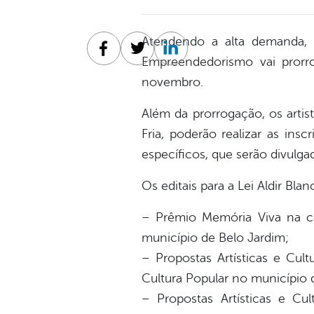
Atendendo a alta demanda, a 
Facebook
Twitter
Linkedin
Empreendedorismo vai prorro
novembro.
Além da prorrogação, os artis
Fria, poderão realizar as ins
específicos, que serão divulg
Os editais para a Lei Aldir Bla
– Prêmio Memória Viva na cer
município de Belo Jardim;
– Propostas Artísticas e Cult
Cultura Popular no município 
– Propostas Artísticas e Cul