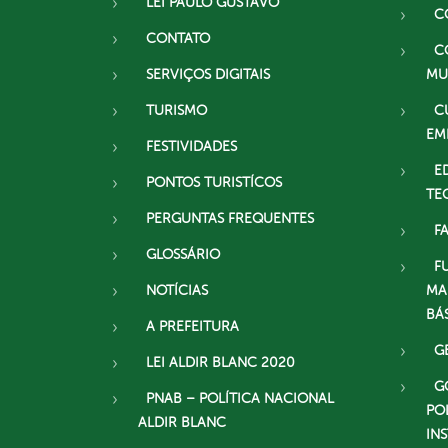
LEI PAULO GUSTAVO
C
CONTATO
C
SERVIÇOS DIGITAIS
MU
TURISMO
C
EM
FESTIVIDADES
E
PONTOS TURISTÍCOS
TE
PERGUNTAS FREQUENTES
F
GLOSSÁRIO
F
NOTÍCIAS
MA
BÁ
A PREFEITURA
G
LEI ALDIR BLANC 2020
G
PNAB – POLÍTICA NACIONAL
PO
ALDIR BLANC
IN