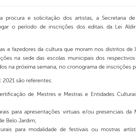
procura e solicitação dos artistas, a Secretaria de
gar o período de inscrições dos editais da Lei Aldi
tas e fazedores da cultura que moram nos distritos de
crições na sede das escolas municipais dos respectivos 
ados na próxima semana, no cronograma de inscrições pa
nc 2021 são referentes:
tificação de Mestres e Mestras e Entidades Culturai
urais para apresentações virtuais e/ou presenciais da 
de Belo Jardim;
turais para modalidade de festivais ou mostras artís