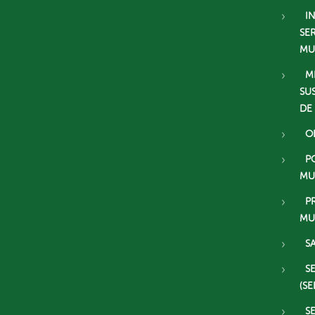
I
SE
MU
M
SU
DE
O
P
MU
P
MU
S
S
(SE
S