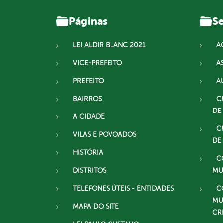
Páginas
Se
LEI ALDIR BLANC 2021
A
VICE-PREFEITO
A
PREFEITO
A
BAIRROS
C
DE
A CIDADE
C
VILAS E POVOADOS
DE
HISTÓRIA
C
DISTRITOS
MU
TELEFONES ÚTEIS - ENTIDADES
C
MU
MAPA DO SITE
CR