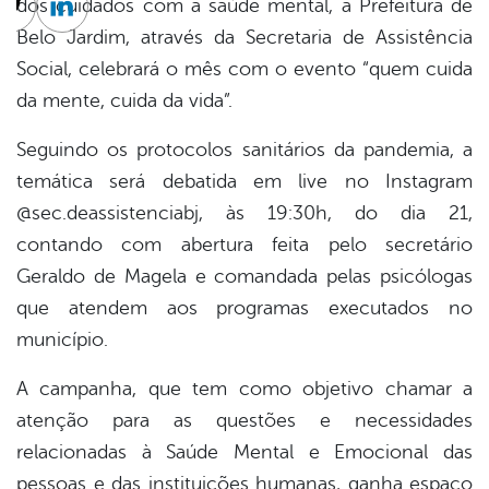
dos cuidados com a saúde mental, a Prefeitura de
cebook
Twitter
Linkedin
Belo Jardim, através da Secretaria de Assistência
Social, celebrará o mês com o evento “quem cuida
da mente, cuida da vida”.
Seguindo os protocolos sanitários da pandemia, a
temática será debatida em live no Instagram
@sec.deassistenciabj, às 19:30h, do dia 21,
contando com abertura feita pelo secretário
Geraldo de Magela e comandada pelas psicólogas
que atendem aos programas executados no
município.
A campanha, que tem como objetivo chamar a
atenção para as questões e necessidades
relacionadas à Saúde Mental e Emocional das
pessoas e das instituições humanas, ganha espaço