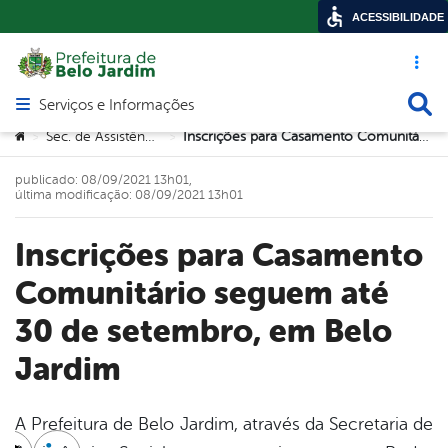
ACESSIBILIDADE
Acesso ráp
Busca
Serviços e Informações
Abrir menu principal de navegação
Você está aqui:
Sec. de Assistência Social
Inscrições para Casamento Comunitário seguem até 30 de setembro, em Belo Jardim
>
>
publicado: 08/09/2021 13h01,
última modificação: 08/09/2021 13h01
Inscrições para Casamento
Comunitário seguem até
30 de setembro, em Belo
Jardim
A Prefeitura de Belo Jardim, através da Secretaria de