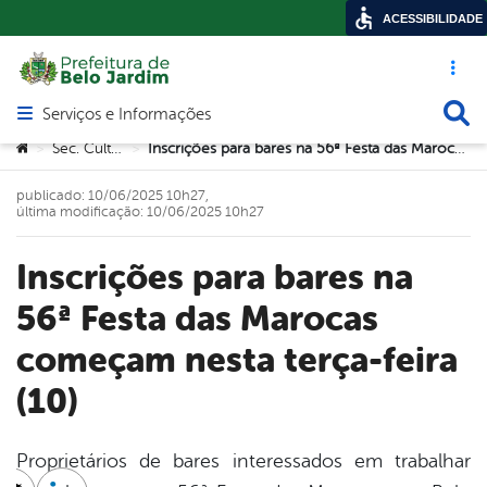
ACESSIBILIDADE
Acesso ráp
Busca
Serviços e Informações
Abrir menu principal de navegação
Você está aqui:
Sec. Cultura
Inscrições para bares na 56ª Festa das Marocas começam nesta terça-feira (10)
>
>
publicado: 10/06/2025 10h27,
última modificação: 10/06/2025 10h27
Inscrições para bares na
56ª Festa das Marocas
começam nesta terça-feira
(10)
Proprietários de bares interessados em trabalhar