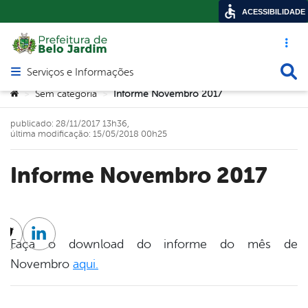
ACESSIBILIDADE
Acesso ráp
Busca
Serviços e Informações
Abrir menu principal de navegação
Você está aqui:
Sem categoria
Informe Novembro 2017
>
>
publicado: 28/11/2017 13h36,
última modificação: 15/05/2018 00h25
Informe Novembro 2017
cebook
Twitter
Linkedin
Faça o download do informe do mês de
Novembro
aqui.