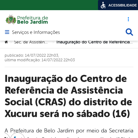
ACESSIBILIDADE
Acesso ráp
Busca
Serviços e Informações
Abrir menu principal de navegação
Você está aqui:
Sec. de Assistência Social
Inauguração do Centro de Referência de Assistência Social (CRAS) do distrito de Xucuru será no sábado (16)
>
>
publicado: 14/07/2022 22h03,
última modificação: 14/07/2022 22h03
Inauguração do Centro de
Referência de Assistência
Social (CRAS) do distrito de
Xucuru será no sábado (16)
A Prefeitura de Belo Jardim por meio da Secretaria