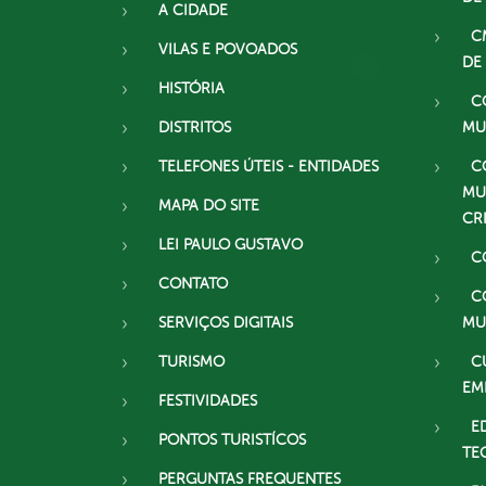
A CIDADE
C
VILAS E POVOADOS
DE
HISTÓRIA
C
DISTRITOS
MU
TELEFONES ÚTEIS - ENTIDADES
C
MU
MAPA DO SITE
CR
LEI PAULO GUSTAVO
C
CONTATO
C
SERVIÇOS DIGITAIS
MU
TURISMO
C
EM
FESTIVIDADES
E
PONTOS TURISTÍCOS
TE
PERGUNTAS FREQUENTES