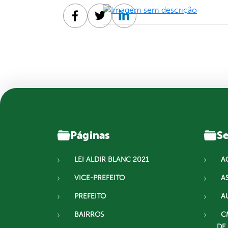
Facebook
Twitter
Linkedin
Páginas
Se
LEI ALDIR BLANC 2021
A
VICE-PREFEITO
A
PREFEITO
A
BAIRROS
C
DE