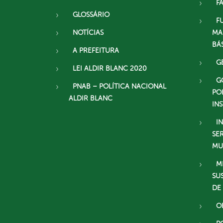
F
GLOSSÁRIO
F
NOTÍCIAS
MA
BÁ
A PREFEITURA
G
LEI ALDIR BLANC 2020
G
PNAB – POLÍTICA NACIONAL
PO
ALDIR BLANC
IN
I
SE
MU
M
SU
DE
O