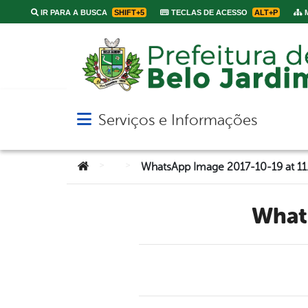
IR PARA A BUSCA
SHIFT+5
TECLAS DE ACESSO
ALT+P
M
Serviços e Informações
Abrir menu principal de navegação
Você está aqui:
>
>
WhatsApp Image 2017-10-19 at 11
Wha