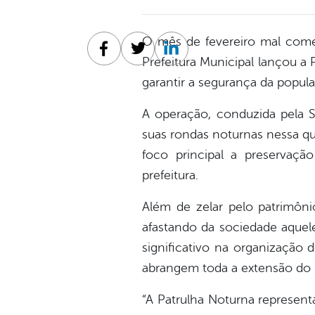
O mês de fevereiro mal começ
Facebook
Twitter
Linkedin
Prefeitura Municipal lançou a 
garantir a segurança da popula
A operação, conduzida pela S
suas rondas noturnas nessa qu
foco principal a preservaçã
prefeitura.
Além de zelar pelo patrimôni
afastando da sociedade aquel
significativo na organização 
abrangem toda a extensão do 
“A Patrulha Noturna represent