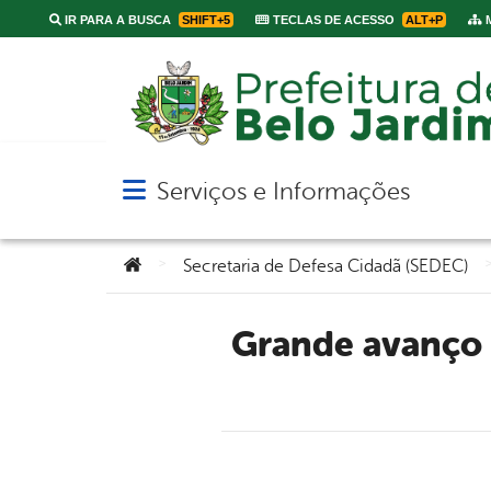
IR PARA A BUSCA
SHIFT+5
TECLAS DE ACESSO
ALT+P
M
Serviços e Informações
Abrir menu principal de navegação
Você está aqui:
>
Secretaria de Defesa Cidadã (SEDEC)
Grande avanço na segurança: Patrulha Noturna é lançada em