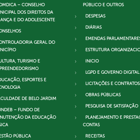
OMDICA – CONSELHO
PÚBLICO E OUTROS
NICIPAL DOS DIREITOS DA
DESPESAS
IANÇA E DO ADOLESCENTE
DIÁRIAS
ONSELHOS
EMENDAS PARLAMENTARE
ONTROLADORIA GERAL DO
NICÍPIO
ESTRUTURA ORGANIZACI
ULTURA, TURISMO E
INICIO
PREENDEDORISMO
LGPD E GOVERNO DIGITAL
DUCAÇÃO, ESPORTES E
LICITAÇÕES E CONTRATOS
CNOLOGIA
OBRAS PÚBLICAS
ACULDADE DE BELO JARDIM
PESQUISA DE SATISFAÇÃO
UNDEB – FUNDO DE
NUTENÇÃO DA EDUCAÇÃO
PLANEJAMENTO E PRESTA
SICA
CONTAS
ESTÃO PÚBLICA
RECEITAS