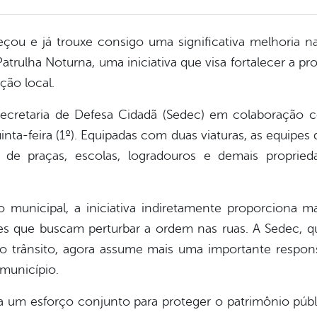
ou e já trouxe consigo uma significativa melhoria n
Patrulha Noturna, uma iniciativa que visa fortalecer a p
ção local.
ecretaria de Defesa Cidadã (Sedec) em colaboração c
inta-feira (1º). Equipadas com duas viaturas, as equipe
o de praças, escolas, logradouros e demais propried
o municipal, a iniciativa indiretamente proporciona 
es que buscam perturbar a ordem nas ruas. A Sedec,
do trânsito, agora assume mais uma importante respon
município.
a um esforço conjunto para proteger o patrimônio públ