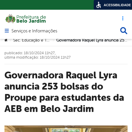
ACESSIBILIDADE
Acesso ráp
Busca
Serviços e Informações
Abrir menu principal de navegação
Você está aqui:
Sec. Educação e Tecnologia
Governadora Raquel Lyra anuncia 253 bolsas do Proupe para estudantes da AEB em Belo Jardim
>
>
publicado: 18/10/2024 11h27,
última modificação: 18/10/2024 11h27
Governadora Raquel Lyra
anuncia 253 bolsas do
Proupe para estudantes da
AEB em Belo Jardim