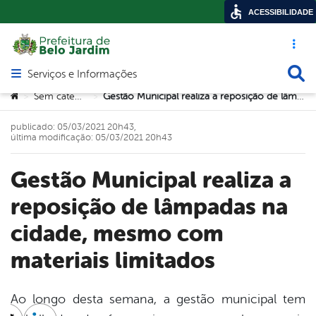
ACESSIBILIDADE
Acesso ráp
Busca
Serviços e Informações
Abrir menu principal de navegação
Você está aqui:
Sem categoria
Gestão Municipal realiza a reposição de lâmpadas na cidade, mesmo com materiais limitados
>
>
publicado: 05/03/2021 20h43,
última modificação: 05/03/2021 20h43
Gestão Municipal realiza a
reposição de lâmpadas na
cidade, mesmo com
materiais limitados
Ao longo desta semana, a gestão municipal tem