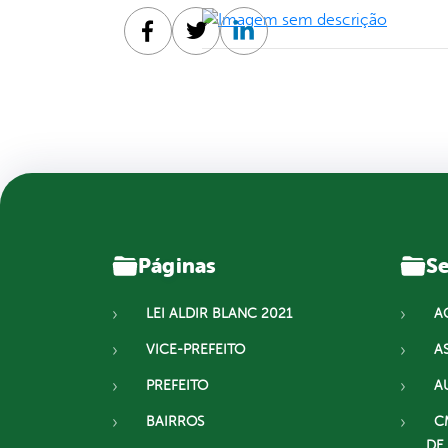
Facebook
Twitter
Linkedin
Páginas
Se
LEI ALDIR BLANC 2021
A
VICE-PREFEITO
A
PREFEITO
A
BAIRROS
C
DE