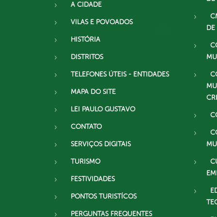
A CIDADE
C
VILAS E POVOADOS
DE
HISTÓRIA
C
DISTRITOS
MU
TELEFONES ÚTEIS - ENTIDADES
C
MU
MAPA DO SITE
CR
LEI PAULO GUSTAVO
C
CONTATO
C
SERVIÇOS DIGITAIS
MU
TURISMO
C
EM
FESTIVIDADES
E
PONTOS TURISTÍCOS
TE
PERGUNTAS FREQUENTES