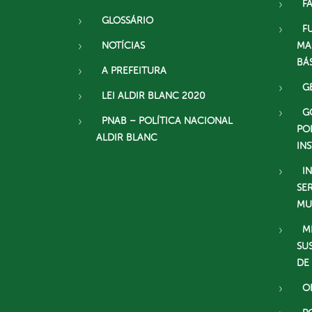
F
GLOSSÁRIO
F
NOTÍCIAS
MA
BÁ
A PREFEITURA
G
LEI ALDIR BLANC 2020
G
PNAB – POLÍTICA NACIONAL
PO
ALDIR BLANC
IN
I
SE
MU
M
SU
DE
O