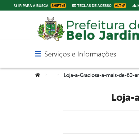
IR PARA A BUSCA
SHIFT+5
TECLAS DE ACESSO
ALT+P
M
Serviços e Informações
Abrir menu principal de navegação
Você está aqui:
>
>
Loja-a-Graciosa-a-mais-de-60-an
Loja