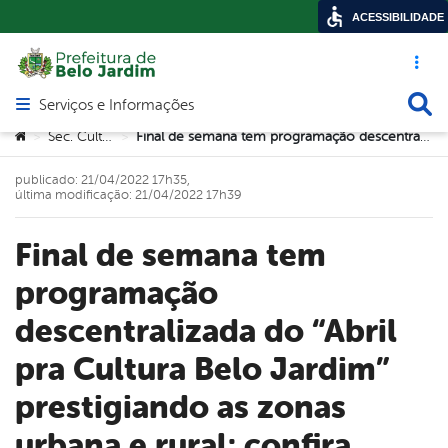
ACESSIBILIDADE
Acesso ráp
Busca
Serviços e Informações
Abrir menu principal de navegação
Você está aqui:
Sec. Cultura
Final de semana tem programação descentralizada do “Abril pra Cultura Belo Jardim” prestigiando as zonas urbana e rural; confira
>
>
publicado: 21/04/2022 17h35,
última modificação: 21/04/2022 17h39
Final de semana tem
programação
descentralizada do “Abril
pra Cultura Belo Jardim”
prestigiando as zonas
urbana e rural; confira