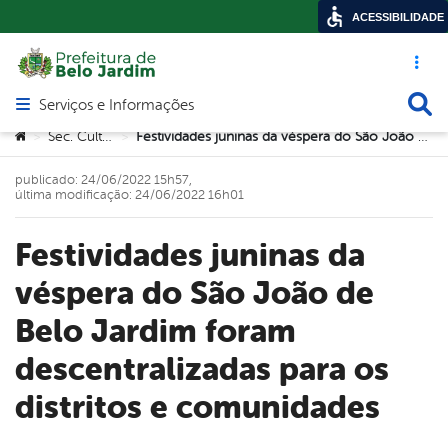
ACESSIBILIDADE
Acesso ráp
Busca
Serviços e Informações
Abrir menu principal de navegação
Você está aqui:
Sec. Cultura
Festividades juninas da véspera do São João de Belo Jardim foram descentralizadas para os distritos e comunidades
>
>
publicado: 24/06/2022 15h57,
última modificação: 24/06/2022 16h01
Festividades juninas da
véspera do São João de
Belo Jardim foram
descentralizadas para os
distritos e comunidades