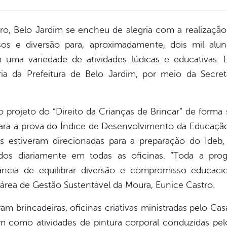
ro, Belo Jardim se encheu de alegria com a realização
os e diversão para, aproximadamente, dois mil alun
uma variedade de atividades lúdicas e educativas. Es
a da Prefeitura de Belo Jardim, por meio da Secret
do projeto do “Direito da Crianças de Brincar” de form
ra a prova do Índice de Desenvolvimento da Educação 
res estiveram direcionadas para a preparação do Ideb,
dos diariamente em todas as oficinas. “Toda a pro
ância de equilibrar diversão e compromisso educaci
a área de Gestão Sustentável da Moura, Eunice Castro.
íram brincadeiras, oficinas criativas ministradas pelo Ca
m como atividades de pintura corporal conduzidas pel