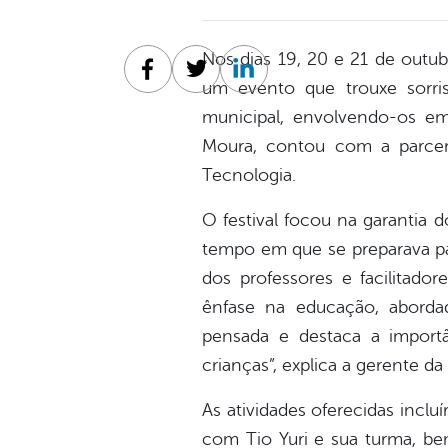
Nos dias 19, 20 e 21 de outub
Facebook
Twitter
Linkedin
um evento que trouxe sorris
municipal, envolvendo-os em 
Moura, contou com a parceri
Tecnologia.
O festival focou na garantia 
tempo em que se preparava pa
dos professores e facilitado
ênfase na educação, aborda
pensada e destaca a import
crianças”, explica a gerente d
As atividades oferecidas inclu
com Tio Yuri e sua turma, be