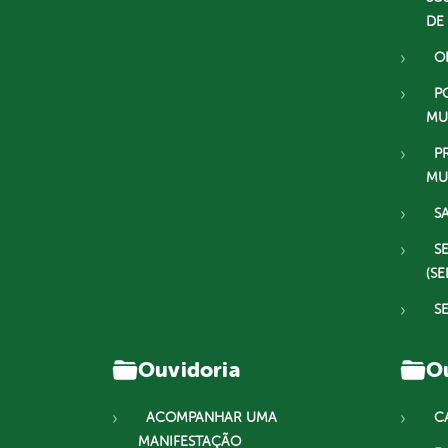
DE
O
P
MU
P
MU
S
S
(SE
S
Ouvidoria
Ou
ACOMPANHAR UMA
C
MANIFESTAÇÃO