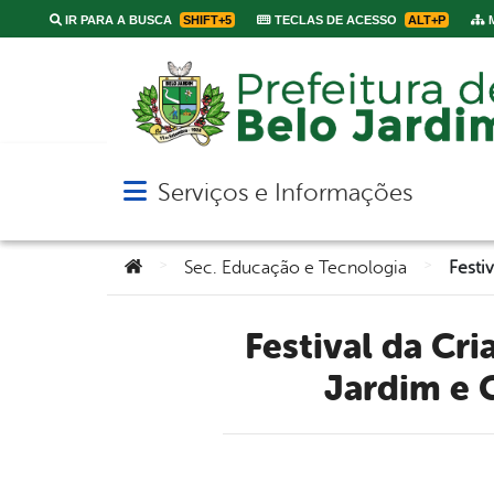
IR PARA A BUSCA
SHIFT+5
TECLAS DE ACESSO
ALT+P
M
Serviços e Informações
Abrir menu principal de navegação
Você está aqui:
>
>
Sec. Educação e Tecnologia
Festival da Criança Moura: Parceria entre Prefeitura de Belo
Jardim e 