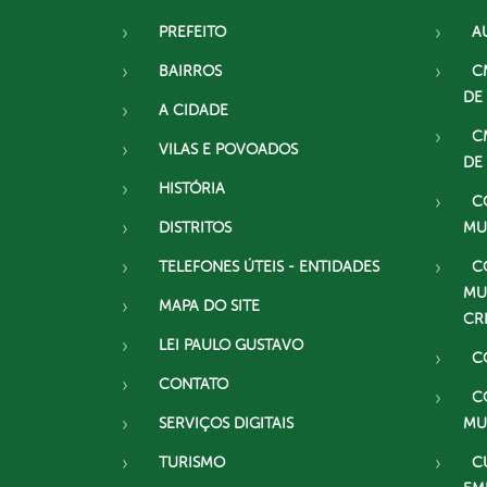
PREFEITO
A
BAIRROS
C
DE
A CIDADE
C
VILAS E POVOADOS
DE
HISTÓRIA
C
DISTRITOS
MU
TELEFONES ÚTEIS - ENTIDADES
C
MU
MAPA DO SITE
CR
LEI PAULO GUSTAVO
C
CONTATO
C
SERVIÇOS DIGITAIS
MU
TURISMO
C