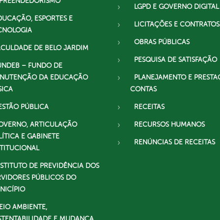
PREENDEDORISMO
LGPD E GOVERNO DIGITAL
DUCAÇÃO, ESPORTES E
LICITAÇÕES E CONTRATOS
CNOLOGIA
OBRAS PÚBLICAS
ACULDADE DE BELO JARDIM
PESQUISA DE SATISFAÇÃO
UNDEB – FUNDO DE
NUTENÇÃO DA EDUCAÇÃO
PLANEJAMENTO E PRESTA
SICA
CONTAS
ESTÃO PÚBLICA
RECEITAS
OVERNO, ARTICULAÇÃO
RECURSOS HUMANOS
LÍTICA E GABINETE
RENÚNCIAS DE RECEITAS
STITUCIONAL
NSTITUTO DE PREVIDÊNCIA DOS
RVIDORES PÚBLICOS DO
NICÍPIO
EIO AMBIENTE,
STENTABILIDADE E MUDANÇA