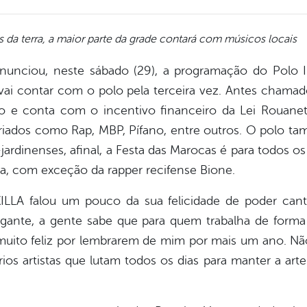
s da terra, a maior parte da grade contará com músicos locais
anunciou, neste sábado (29), a programação do Polo 
vai contar com o polo pela terceira vez. Antes chamad
 e conta com o incentivo financeiro da Lei Rouane
ariados como Rap, MBP, Pífano, entre outros. O polo t
-jardinenses, afinal, a Festa das Marocas é para todos 
ra, com exceção da rapper recifense Bione.
ILLA falou um pouco da sua felicidade de poder can
 gigante, a gente sabe que para quem trabalha de form
co muito feliz por lembrarem de mim por mais um ano. 
os artistas que lutam todos os dias para manter a arte 