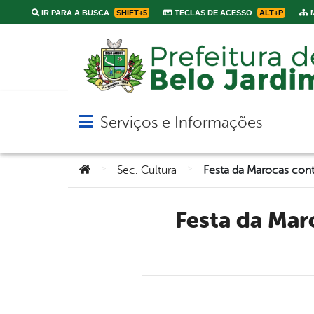
IR PARA A BUSCA
SHIFT+5
TECLAS DE ACESSO
ALT+P
M
Serviços e Informações
Abrir menu principal de navegação
Você está aqui:
>
>
Sec. Cultura
Festa da Marocas contará com o Polo Instrumental pelo