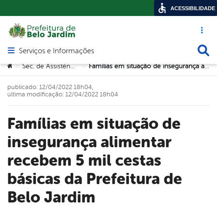
ACESSIBILIDADE
Acesso ráp
Busca
Serviços e Informações
Abrir menu principal de navegação
Você está aqui:
Sec. de Assistência Social
Famílias em situação de insegurança alimentar recebem 5 mil cestas básicas da Prefeitura de Belo Jardim
>
>
publicado: 12/04/2022 18h04,
última modificação: 12/04/2022 18h04
Famílias em situação de
insegurança alimentar
recebem 5 mil cestas
básicas da Prefeitura de
Belo Jardim