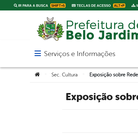
IR PARA A BUSCA
SHIFT+5
TECLAS DE ACESSO
ALT+P
M
Serviços e Informações
Abrir menu principal de navegação
Você está aqui:
>
>
Sec. Cultura
Exposição sobr