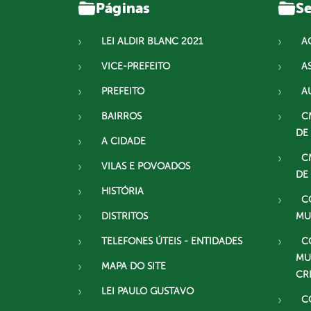
Páginas
Se
LEI ALDIR BLANC 2021
A
VICE-PREFEITO
A
PREFEITO
A
BAIRROS
C
DE
A CIDADE
C
VILAS E POVOADOS
DE
HISTÓRIA
C
DISTRITOS
MU
TELEFONES ÚTEIS - ENTIDADES
C
MU
MAPA DO SITE
CR
LEI PAULO GUSTAVO
C