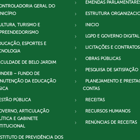
EMENDAS PARLAMENTARE
ONTROLADORIA GERAL DO
NICÍPIO
ESTRUTURA ORGANIZACI
ULTURA, TURISMO E
INICIO
PREENDEDORISMO
LGPD E GOVERNO DIGITAL
DUCAÇÃO, ESPORTES E
LICITAÇÕES E CONTRATOS
CNOLOGIA
OBRAS PÚBLICAS
ACULDADE DE BELO JARDIM
PESQUISA DE SATISFAÇÃO
UNDEB – FUNDO DE
NUTENÇÃO DA EDUCAÇÃO
PLANEJAMENTO E PRESTA
SICA
CONTAS
ESTÃO PÚBLICA
RECEITAS
OVERNO, ARTICULAÇÃO
RECURSOS HUMANOS
LÍTICA E GABINETE
RENÚNCIAS DE RECEITAS
STITUCIONAL
NSTITUTO DE PREVIDÊNCIA DOS