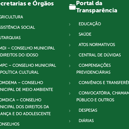
Portal da
cretarias e Órgãos
Transparência
GRICULTURA
EDUCAÇÃO
SSISTÊNCIA SOCIAL
SAÚDE
UTARQUIAS
ATOS NORMATIVOS
MDI – CONSELHO MUNICIPAL
 DIREITOS DO IDOSO
CENTRAL DE DÚVIDAS
MPC – CONSELHO MUNICIPAL
COMPENSAÇÕES
 POLÍTICA CULTURAL
PREVIDENCIÁRIAS
OMDEMA – CONSELHO
CONVÊNIOS E TRANSFERÊ
NICIPAL DE MEIO AMBIENTE
CONVOCATÓRIA, CHAMA
OMDICA – CONSELHO
PÚBLICO E OUTROS
NICIPAL DOS DIREITOS DA
DESPESAS
IANÇA E DO ADOLESCENTE
DIÁRIAS
ONSELHOS