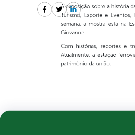
A exposição sobre a história d
Facebook
Twitter
Linkedin
Turismo, Esporte e Eventos, 
semana, a mostra está na Esc
Giovanne.
Com histórias, recortes e t
Atualmente, a estação ferrovi
patrimônio da união.