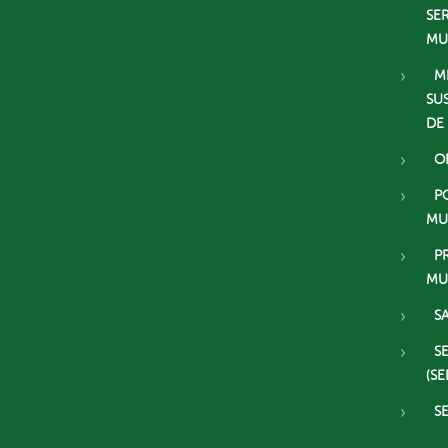
SE
MU
M
SU
DE
O
P
MU
P
MU
S
S
(SE
S