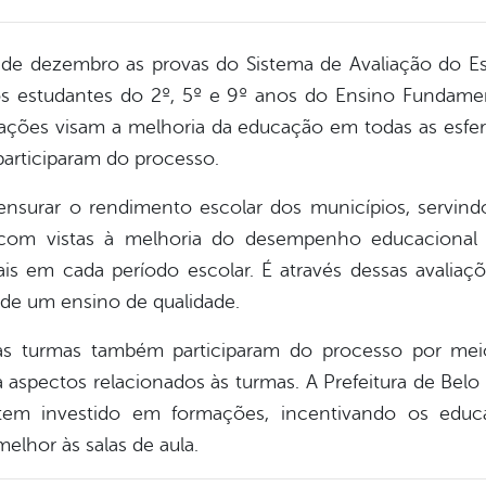
de dezembro as provas do Sistema de Avaliação do E
s estudantes do 2º, 5º e 9º anos do Ensino Fundame
iações visam a melhoria da educação em todas as esfer
articiparam do processo.
nsurar o rendimento escolar dos municípios, servind
no com vistas à melhoria do desempenho educaciona
ais em cada período escolar. É através dessas avaliaç
 de um ensino de qualidade.
as turmas também participaram do processo por mei
spectos relacionados às turmas. A Prefeitura de Belo 
tem investido em formações, incentivando os educ
melhor às salas de aula.