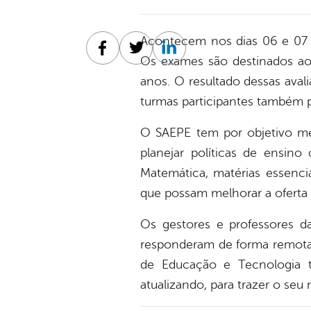
Acontecem nos dias 06 e 07 
Facebook
Twitter
Linkedin
Os exames são destinados ao
anos. O resultado dessas aval
turmas participantes também p
O SAEPE tem por objetivo me
planejar políticas de ensi
Matemática, matérias essenci
que possam melhorar a oferta
Os gestores e professores d
responderam de forma remota a
de Educação e Tecnologia 
atualizando, para trazer o seu 