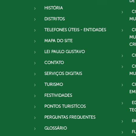
DE
HISTÓRIA
C
DISTRITOS
MU
TELEFONES ÚTEIS - ENTIDADES
C
MU
MAPA DO SITE
CR
LEI PAULO GUSTAVO
C
CONTATO
C
SERVIÇOS DIGITAIS
MU
TURISMO
C
EM
FESTIVIDADES
E
PONTOS TURISTÍCOS
TE
PERGUNTAS FREQUENTES
F
GLOSSÁRIO
F