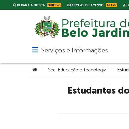
IR PARA A BUSCA
SHIFT+5
TECLAS DE ACESSO
ALT+P
M
Serviços e Informações
Abrir menu principal de navegação
Você está aqui:
>
>
Sec. Educação e Tecnologia
Estudantes do Sistema Municipal de Ensino participam do