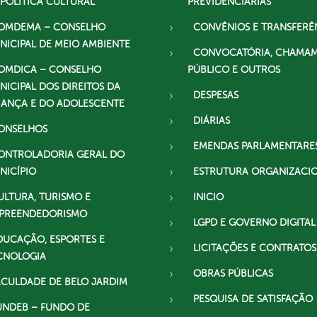
 POLÍTICA CULTURAL
PREVIDENCIÁRIAS
OMDEMA – CONSELHO
CONVÊNIOS E TRANSFERÊ
NICIPAL DE MEIO AMBIENTE
CONVOCATÓRIA, CHAMA
OMDICA – CONSELHO
PÚBLICO E OUTROS
NICIPAL DOS DIREITOS DA
DESPESAS
IANÇA E DO ADOLESCENTE
DIÁRIAS
ONSELHOS
EMENDAS PARLAMENTARE
ONTROLADORIA GERAL DO
NICÍPIO
ESTRUTURA ORGANIZACI
ULTURA, TURISMO E
INICIO
PREENDEDORISMO
LGPD E GOVERNO DIGITAL
DUCAÇÃO, ESPORTES E
LICITAÇÕES E CONTRATOS
CNOLOGIA
OBRAS PÚBLICAS
ACULDADE DE BELO JARDIM
PESQUISA DE SATISFAÇÃO
UNDEB – FUNDO DE