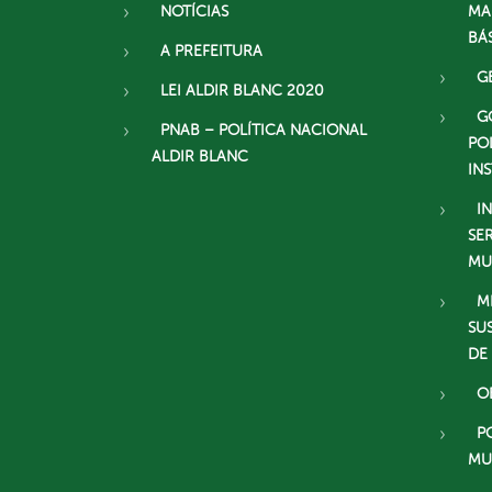
NOTÍCIAS
MA
BÁ
A PREFEITURA
G
LEI ALDIR BLANC 2020
G
PNAB – POLÍTICA NACIONAL
PO
ALDIR BLANC
IN
I
SE
MU
M
SU
DE
O
P
MU