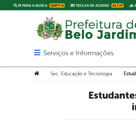
IR PARA A BUSCA
SHIFT+5
TECLAS DE ACESSO
ALT+P
M
Serviços e Informações
Abrir menu principal de navegação
Você está aqui:
>
>
Sec. Educação e Tecnologia
Estudantes de Xucuru iniciam semestre letivo com