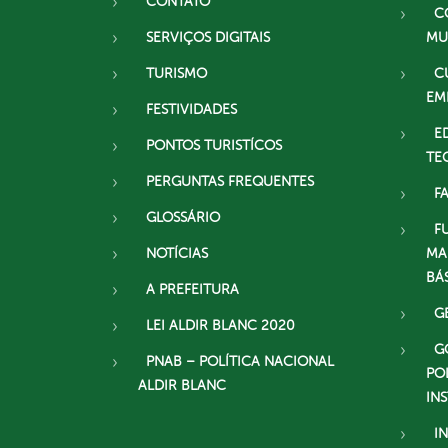
CONTATO
C
SERVIÇOS DIGITAIS
MU
TURISMO
C
EM
FESTIVIDADES
E
PONTOS TURISTÍCOS
TE
PERGUNTAS FREQUENTES
F
GLOSSÁRIO
F
NOTÍCIAS
MA
BÁ
A PREFEITURA
G
LEI ALDIR BLANC 2020
G
PNAB – POLÍTICA NACIONAL
PO
ALDIR BLANC
IN
I