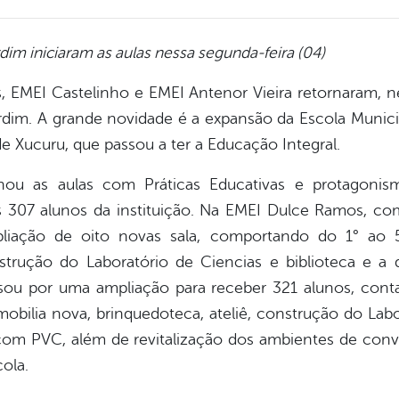
rdim iniciaram as aulas nessa segunda-feira (04)
 EMEI Castelinho e EMEI Antenor Vieira retornaram, n
dim. A grande novidade é a expansão da Escola Munici
de Xucuru, que passou a ter a Educação Integral.
rnou as aulas com Práticas Educativas e protagon
 307 alunos da instituição. Na EMEI Dulce Ramos, co
iação de oito novas sala, comportando do 1° ao 5°
strução do Laboratório de Ciencias e biblioteca e a 
ssou por uma ampliação para receber 321 alunos, con
mobilia nova, brinquedoteca, ateliê, construção do Labo
 com PVC, além de revitalização dos ambientes de con
cola.