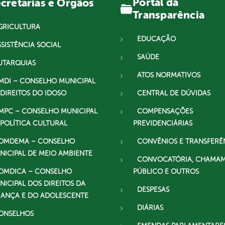
Portal da
cretarias e Órgãos
Transparência
GRICULTURA
EDUCAÇÃO
SSISTÊNCIA SOCIAL
SAÚDE
UTARQUIAS
ATOS NORMATIVOS
MDI – CONSELHO MUNICIPAL
 DIREITOS DO IDOSO
CENTRAL DE DÚVIDAS
MPC – CONSELHO MUNICIPAL
COMPENSAÇÕES
 POLÍTICA CULTURAL
PREVIDENCIÁRIAS
OMDEMA – CONSELHO
CONVÊNIOS E TRANSFERÊ
NICIPAL DE MEIO AMBIENTE
CONVOCATÓRIA, CHAMA
OMDICA – CONSELHO
PÚBLICO E OUTROS
NICIPAL DOS DIREITOS DA
DESPESAS
IANÇA E DO ADOLESCENTE
DIÁRIAS
ONSELHOS