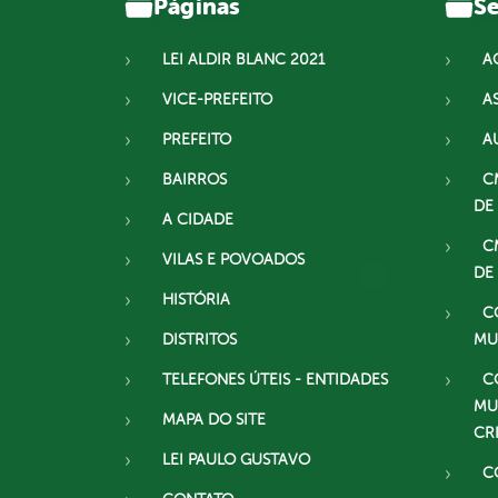
Páginas
Se
LEI ALDIR BLANC 2021
A
VICE-PREFEITO
A
PREFEITO
A
BAIRROS
C
DE
A CIDADE
C
VILAS E POVOADOS
DE
HISTÓRIA
C
DISTRITOS
MU
TELEFONES ÚTEIS - ENTIDADES
C
MU
MAPA DO SITE
CR
LEI PAULO GUSTAVO
C