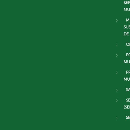
SE
MU
M
SU
DE
O
P
MU
P
MU
S
S
(SE
S