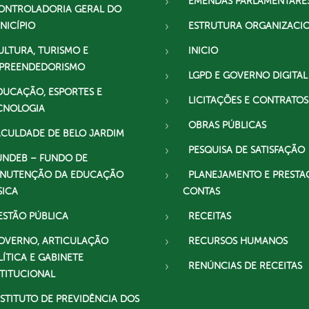
EMENDAS PARLAMENTARE
ONTROLADORIA GERAL DO
NICÍPIO
ESTRUTURA ORGANIZACI
ULTURA, TURISMO E
INICIO
PREENDEDORISMO
LGPD E GOVERNO DIGITAL
DUCAÇÃO, ESPORTES E
LICITAÇÕES E CONTRATOS
CNOLOGIA
OBRAS PÚBLICAS
ACULDADE DE BELO JARDIM
PESQUISA DE SATISFAÇÃO
UNDEB – FUNDO DE
NUTENÇÃO DA EDUCAÇÃO
PLANEJAMENTO E PRESTA
SICA
CONTAS
ESTÃO PÚBLICA
RECEITAS
OVERNO, ARTICULAÇÃO
RECURSOS HUMANOS
LÍTICA E GABINETE
RENÚNCIAS DE RECEITAS
STITUCIONAL
NSTITUTO DE PREVIDÊNCIA DOS