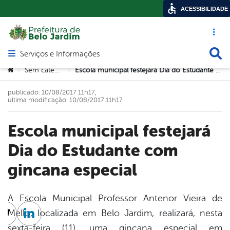
ACESSIBILIDADE
Acesso ráp
Busca
Serviços e Informações
Abrir menu principal de navegação
Você está aqui:
Sem categoria
Escola municipal festejará Dia do Estudante com gincana especial
>
>
publicado: 10/08/2017 11h17,
última modificação: 10/08/2017 11h17
Escola municipal festejará
Dia do Estudante com
gincana especial
A Escola Municipal Professor Antenor Vieira de
Mello, localizada em Belo Jardim, realizará, nesta
cebook
Twitter
Linkedin
sexta-feira (11), uma gincana especial em