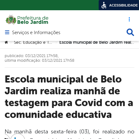
ACESSIBILIDADE
Acesso ráp
Busca
Serviços e Informações
Abrir menu principal de navegação
Você está aqui:
Sec. Educação e Tecnologia
Escola municipal de Belo Jardim realiza manhã de testagem para Covid com a comunidade educativa
>
>
publicado: 03/12/2021 17h58,
última modificação: 03/12/2021 17h58
Escola municipal de Belo
Jardim realiza manhã de
testagem para Covid com a
comunidade educativa
Na manhã desta sexta-feira (03), foi realizado no