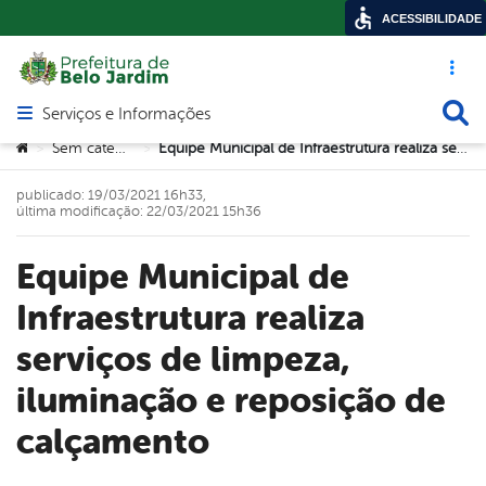
ACESSIBILIDADE
Acesso ráp
Busca
Serviços e Informações
Abrir menu principal de navegação
Você está aqui:
Sem categoria
Equipe Municipal de Infraestrutura realiza serviços de limpeza, iluminação e reposição de calçamento
>
>
publicado: 19/03/2021 16h33,
última modificação: 22/03/2021 15h36
Equipe Municipal de
Infraestrutura realiza
serviços de limpeza,
iluminação e reposição de
calçamento