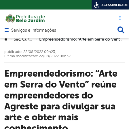
ACESSIBILIDADE
Acesso ráp
Busca
Serviços e Informações
Abrir menu principal de navegação
Você está aqui:
Sec. Cultura
Empreendedorismo: “Arte em Serra do Vento” reúne empreendedores do Agreste para divulgar sua arte e obter mais conhecimento
>
>
publicado: 22/08/2022 00h23,
última modificação: 22/08/2022 08h32
Empreendedorismo: “Arte
em Serra do Vento” reúne
empreendedores do
Agreste para divulgar sua
arte e obter mais
conhecimento