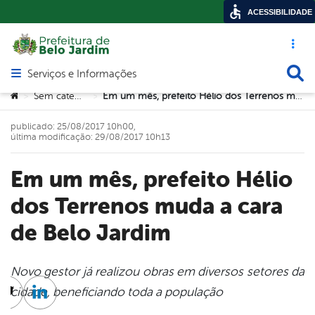
ACESSIBILIDADE
Acesso ráp
Busca
Serviços e Informações
Abrir menu principal de navegação
Você está aqui:
Sem categoria
Em um mês, prefeito Hélio dos Terrenos muda a cara de Belo Jardim
>
>
publicado: 25/08/2017 10h00,
última modificação: 29/08/2017 10h13
Em um mês, prefeito Hélio
dos Terrenos muda a cara
de Belo Jardim
Novo gestor já realizou obras em diversos setores da
cidade, beneficiando toda a população
cebook
Twitter
Linkedin