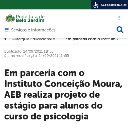
ACESSIBILIDADE
Acesso ráp
Busca
Serviços e Informações
Abrir menu principal de navegação
Você está aqui:
Autarquia Educacional de Belo Jardim (AEB)
Em parceria com o Instituto Conceição Moura, AEB realiza projeto de estágio para alunos do curso de psicologia
>
>
publicado: 24/09/2021 11h55,
última modificação: 24/09/2021 11h55
Em parceria com o
Instituto Conceição Moura,
AEB realiza projeto de
estágio para alunos do
curso de psicologia