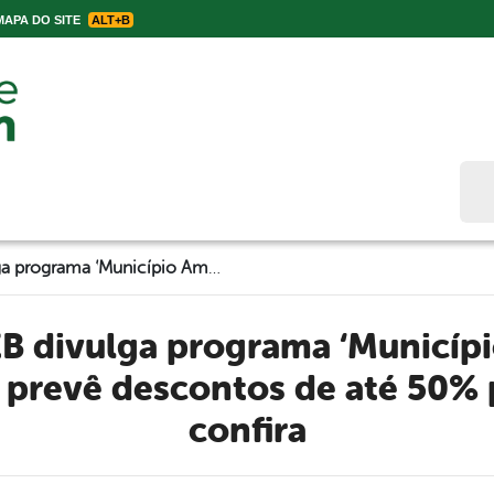
APA DO SITE
ALT+B
Bus
Em Live, AEB divulga programa ‘Município Amigo da Educação’, que prevê descontos de até 50% para os alunos; confira
 prevê descontos de até 50% 
confira