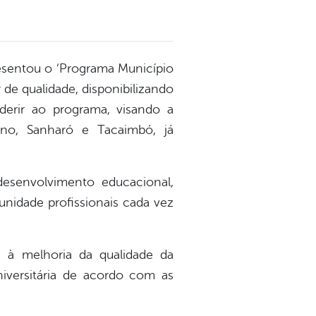
presentou o ‘Programa Município
de qualidade, disponibilizando
derir ao programa, visando a
ano, Sanharó e Tacaimbó, já
desenvolvimento educacional,
idade profissionais cada vez
s à melhoria da qualidade da
iversitária de acordo com as