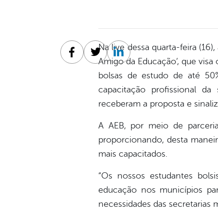
Na live dessa quarta-feira (16
Facebook
Twitter
Linkedin
Amigo da Educação’, que visa 
bolsas de estudo de até 50%
capacitação profissional d
receberam a proposta e sinaliz
A AEB, por meio de parceria
proporcionando, desta manei
mais capacitados.
“Os nossos estudantes bolsi
educação nos municípios par
necessidades das secretarias m