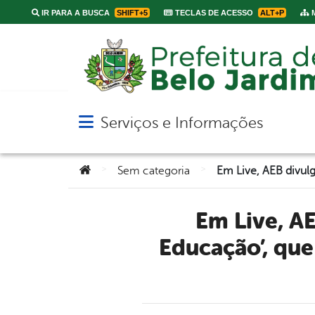
IR PARA A BUSCA
SHIFT+5
TECLAS DE ACESSO
ALT+P
M
Serviços e Informações
Abrir menu principal de navegação
Você está aqui:
>
>
Sem categoria
Em Live, AEB divulga programa ‘Município Amigo da
Educação’, que