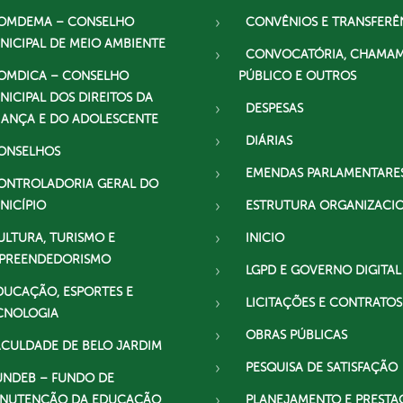
OMDEMA – CONSELHO
CONVÊNIOS E TRANSFERÊ
NICIPAL DE MEIO AMBIENTE
CONVOCATÓRIA, CHAMA
OMDICA – CONSELHO
PÚBLICO E OUTROS
NICIPAL DOS DIREITOS DA
DESPESAS
IANÇA E DO ADOLESCENTE
DIÁRIAS
ONSELHOS
EMENDAS PARLAMENTARE
ONTROLADORIA GERAL DO
NICÍPIO
ESTRUTURA ORGANIZACI
ULTURA, TURISMO E
INICIO
PREENDEDORISMO
LGPD E GOVERNO DIGITAL
DUCAÇÃO, ESPORTES E
LICITAÇÕES E CONTRATOS
CNOLOGIA
OBRAS PÚBLICAS
ACULDADE DE BELO JARDIM
PESQUISA DE SATISFAÇÃO
UNDEB – FUNDO DE
NUTENÇÃO DA EDUCAÇÃO
PLANEJAMENTO E PRESTA