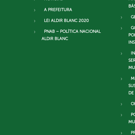
BÁ
A PREFEITURA
G
LEI ALDIR BLANC 2020
G
PNAB – POLÍTICA NACIONAL
PO
ALDIR BLANC
IN
I
SE
MU
M
SU
DE
O
P
MU
P