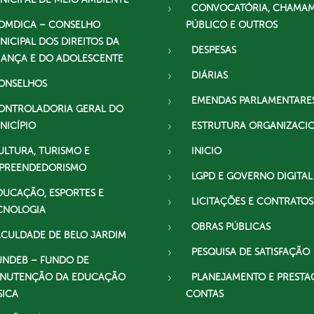
CONVOCATÓRIA, CHAMA
OMDICA – CONSELHO
PÚBLICO E OUTROS
NICIPAL DOS DIREITOS DA
DESPESAS
IANÇA E DO ADOLESCENTE
DIÁRIAS
ONSELHOS
EMENDAS PARLAMENTARE
ONTROLADORIA GERAL DO
NICÍPIO
ESTRUTURA ORGANIZACI
ULTURA, TURISMO E
INICIO
PREENDEDORISMO
LGPD E GOVERNO DIGITAL
DUCAÇÃO, ESPORTES E
LICITAÇÕES E CONTRATOS
CNOLOGIA
OBRAS PÚBLICAS
ACULDADE DE BELO JARDIM
PESQUISA DE SATISFAÇÃO
UNDEB – FUNDO DE
NUTENÇÃO DA EDUCAÇÃO
PLANEJAMENTO E PRESTA
SICA
CONTAS