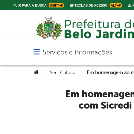
IR PARA A BUSCA
SHIFT+5
TECLAS DE ACESSO
ALT+P
M
Serviços e Informações
Abrir menu principal de navegação
Você está aqui:
>
>
Sec. Cultura
Em homenagem ao mês da Mulher, prefeitura firma parceria
com Sicredi