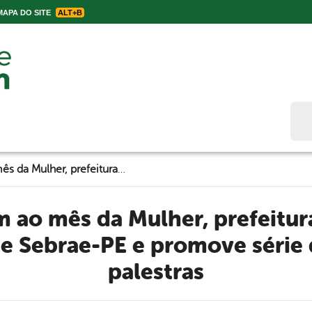
APA DO SITE
ALT+B
Bus
Em homenagem ao mês da Mulher, prefeitura firma parceria com Sicredi e Sebrae-PE e promove série de oficinas e palestras
 e Sebrae-PE e promove série d
palestras