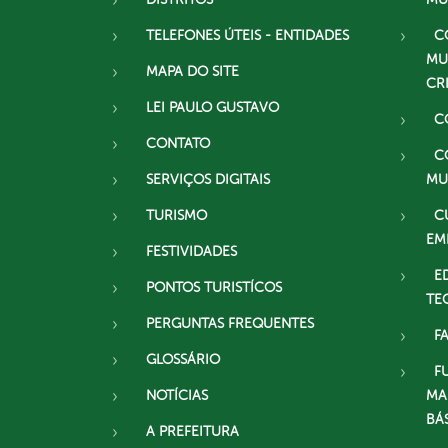
TELEFONES ÚTEIS - ENTIDADES
C
MU
MAPA DO SITE
CR
LEI PAULO GUSTAVO
C
CONTATO
C
SERVIÇOS DIGITAIS
MU
TURISMO
C
EM
FESTIVIDADES
E
PONTOS TURISTÍCOS
TE
PERGUNTAS FREQUENTES
F
GLOSSÁRIO
F
NOTÍCIAS
MA
BÁ
A PREFEITURA