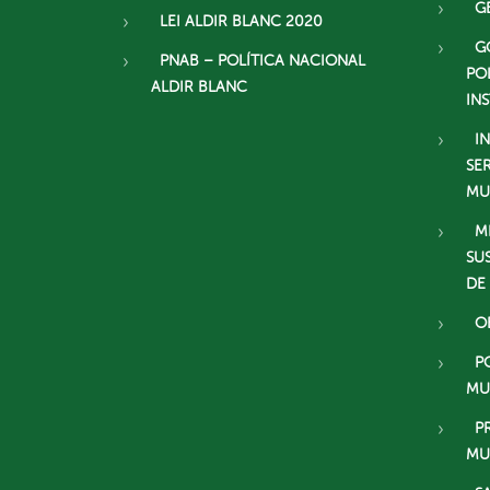
G
LEI ALDIR BLANC 2020
G
PNAB – POLÍTICA NACIONAL
PO
ALDIR BLANC
IN
I
SE
MU
M
SU
DE
O
P
MU
P
MU