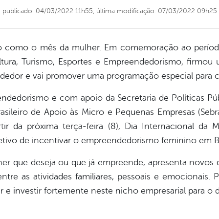
publicado: 04/03/2022 11h55,
última modificação: 07/03/2022 09h25
como o mês da mulher. Em comemoração ao período, 
ltura, Turismo, Esportes e Empreendedorismo, firmou
edor e vai promover uma programação especial para ce
endedorismo e com apoio da Secretaria de Políticas Públ
rasileiro de Apoio às Micro e Pequenas Empresas (Seb
rtir da próxima terça-feira (8), Dia Internacional da 
jetivo de incentivar o empreendedorismo feminino em B
lher que deseja ou que já empreende, apresenta novos 
entre as atividades familiares, pessoais e emocionais.
ar e investir fortemente neste nicho empresarial para