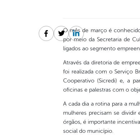
O mês de março é conhecido 
Facebook
Twitter
Linkedin
por meio da Secretaria de Cu
ligados ao segmento empreend
Através da diretoria de empre
foi realizada com o Serviço B
Cooperativo (Sicredi) e, a pa
oficinas e palestras com o ob
A cada dia a rotina para a mu
mulheres precisam se dividir 
órgãos, é importante incentiv
social do município.