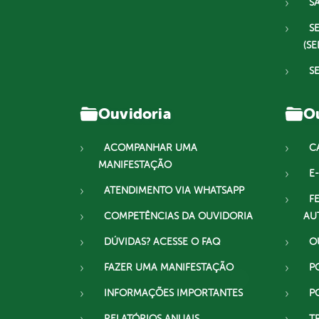
S
S
(SE
S
Ouvidoria
Ou
ACOMPANHAR UMA
C
MANIFESTAÇÃO
E-
ATENDIMENTO VIA WHATSAPP
F
COMPETÊNCIAS DA OUVIDORIA
AU
DÚVIDAS? ACESSE O FAQ
O
FAZER UMA MANIFESTAÇÃO
P
INFORMAÇÕES IMPORTANTES
P
RELATÓRIOS ANUAIS
T