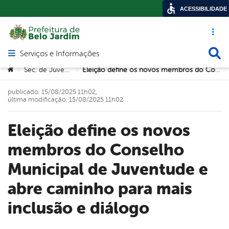
ACESSIBILIDADE
Acesso ráp
Busca
Serviços e Informações
Abrir menu principal de navegação
Você está aqui:
Sec. de Juventude
Eleição define os novos membros do Conselho Municipal de Juventude e abre caminho para mais inclusão e diálogo
>
>
publicado: 15/08/2025 11h02,
última modificação: 15/08/2025 11h02
Eleição define os novos
membros do Conselho
Municipal de Juventude e
abre caminho para mais
inclusão e diálogo