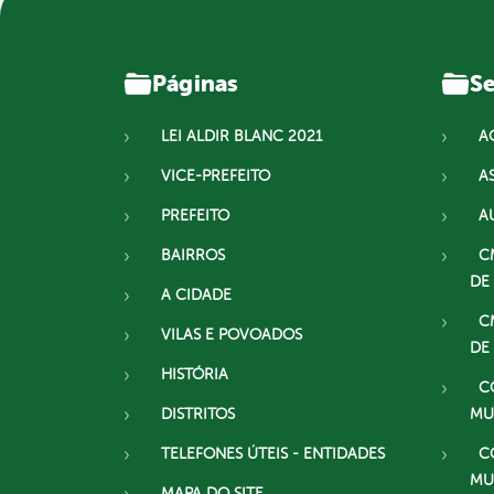
Páginas
Se
LEI ALDIR BLANC 2021
A
VICE-PREFEITO
A
PREFEITO
A
BAIRROS
C
DE
A CIDADE
C
VILAS E POVOADOS
DE
HISTÓRIA
C
DISTRITOS
MU
TELEFONES ÚTEIS - ENTIDADES
C
MU
MAPA DO SITE