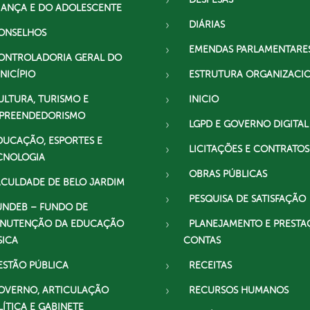
IANÇA E DO ADOLESCENTE
DIÁRIAS
ONSELHOS
EMENDAS PARLAMENTARE
ONTROLADORIA GERAL DO
NICÍPIO
ESTRUTURA ORGANIZACI
ULTURA, TURISMO E
INICIO
PREENDEDORISMO
LGPD E GOVERNO DIGITAL
DUCAÇÃO, ESPORTES E
LICITAÇÕES E CONTRATOS
CNOLOGIA
OBRAS PÚBLICAS
ACULDADE DE BELO JARDIM
PESQUISA DE SATISFAÇÃO
UNDEB – FUNDO DE
NUTENÇÃO DA EDUCAÇÃO
PLANEJAMENTO E PRESTA
SICA
CONTAS
ESTÃO PÚBLICA
RECEITAS
OVERNO, ARTICULAÇÃO
RECURSOS HUMANOS
LÍTICA E GABINETE