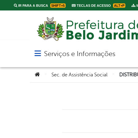
IR PARA A BUSCA
SHIFT+5
TECLAS DE ACESSO
ALT+P
M
Serviços e Informações
Abrir menu principal de navegação
Você está aqui:
>
>
Sec. de Assistência Social
DISTRI