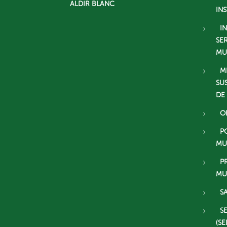
ALDIR BLANC
IN
I
SE
MU
M
SU
DE
O
P
MU
P
MU
S
S
(SE