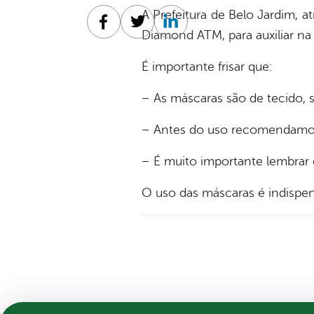
A Prefeitura de Belo Jardim, a
Facebook
Twitter
Linkedin
Diamond ATM, para auxiliar n
É importante frisar que:
– As máscaras são de tecido, 
– Antes do uso recomendamos 
– É muito importante lembrar
O uso das máscaras é indispen