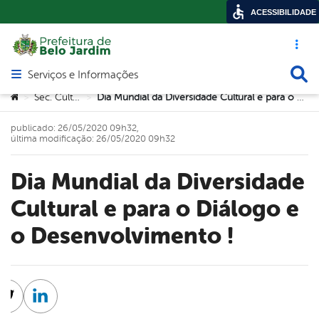
ACESSIBILIDADE
Acesso ráp
Busca
Serviços e Informações
Abrir menu principal de navegação
Você está aqui:
Sec. Cultura
Dia Mundial da Diversidade Cultural e para o Diálogo e o Desenvolvimento !
>
>
publicado: 26/05/2020 09h32,
última modificação: 26/05/2020 09h32
Dia Mundial da Diversidade
Cultural e para o Diálogo e
o Desenvolvimento !
cebook
Twitter
Linkedin