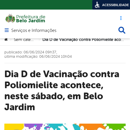
ACESSIBILIDADE
Acesso ráp
Busca
Serviços e Informações
Abrir menu principal de navegação
Você está aqui:
Sem categoria
Dia D de Vacinação contra Poliomielite acontece, neste sábado, em Belo Jardim
>
>
publicado: 06/06/2024 09h37,
última modificação: 06/06/2024 10h04
Dia D de Vacinação contra
Poliomielite acontece,
neste sábado, em Belo
Jardim