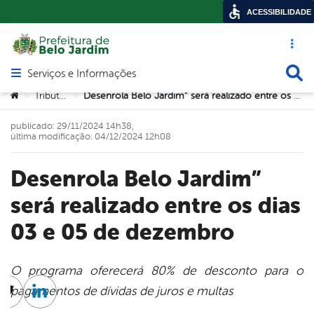
ACESSIBILIDADE
Acesso ráp
Busca
Serviços e Informações
Abrir menu principal de navegação
Você está aqui:
Tributos
Desenrola Belo Jardim” será realizado entre os dias 03 e 05 de dezembro
>
>
publicado: 29/11/2024 14h38,
última modificação: 04/12/2024 12h08
Desenrola Belo Jardim”
será realizado entre os dias
03 e 05 de dezembro
O programa oferecerá 80% de desconto para o
pagamentos de dívidas de juros e multas
cebook
Twitter
Linkedin