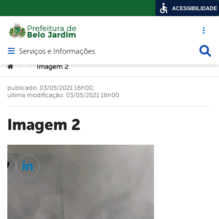
ACESSIBILIDADE
Acesso ráp
Busca
Serviços e Informações
Abrir menu principal de navegação
Você está aqui:
Imagem 2
>
>
publicado: 03/05/2021 16h00,
última modificação: 03/05/2021 16h00
Imagem 2
cebook
Twitter
Linkedin