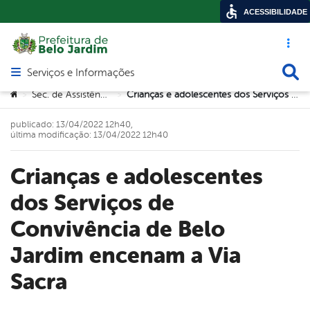
ACESSIBILIDADE
Acesso ráp
Busca
Serviços e Informações
Abrir menu principal de navegação
Você está aqui:
Sec. de Assistência Social
Crianças e adolescentes dos Serviços de Convivência de Belo Jardim encenam a Via Sacra
>
>
publicado: 13/04/2022 12h40,
última modificação: 13/04/2022 12h40
Crianças e adolescentes
dos Serviços de
Convivência de Belo
Jardim encenam a Via
Sacra