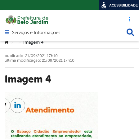
ACESSIBILIDADE
Acesso ráp
Busca
Serviços e Informações
Abrir menu principal de navegação
Você está aqui:
Imagem 4
>
>
publicado: 21/09/2021 17h10,
última modificação: 21/09/2021 17h10
Imagem 4
cebook
Twitter
Linkedin