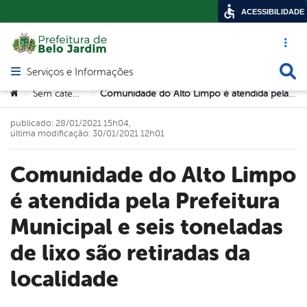
ACESSIBILIDADE
Acesso ráp
Busca
Serviços e Informações
Abrir menu principal de navegação
Você está aqui:
Sem categoria
Comunidade do Alto Limpo é atendida pela Prefeitura Municipal e seis toneladas de lixo são retiradas da localidade
>
>
publicado: 28/01/2021 15h04,
última modificação: 30/01/2021 12h01
Comunidade do Alto Limpo
é atendida pela Prefeitura
Municipal e seis toneladas
de lixo são retiradas da
localidade