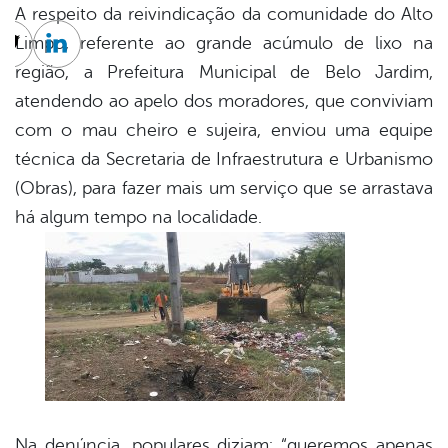
A respeito da reivindicação da comunidade do Alto
Limpo, referente ao grande acúmulo de lixo na
cebook
Twitter
Linkedin
região, a Prefeitura Municipal de Belo Jardim,
atendendo ao apelo dos moradores, que conviviam
com o mau cheiro e sujeira, enviou uma equipe
técnica da Secretaria de Infraestrutura e Urbanismo
(Obras), para fazer mais um serviço que se arrastava
há algum tempo na localidade.
Na denúncia, populares diziam: “queremos apenas