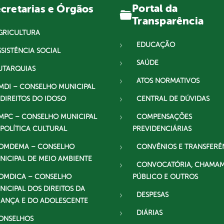
Portal da
cretarias e Órgãos
Transparência
GRICULTURA
EDUCAÇÃO
SSISTÊNCIA SOCIAL
SAÚDE
UTARQUIAS
ATOS NORMATIVOS
MDI – CONSELHO MUNICIPAL
 DIREITOS DO IDOSO
CENTRAL DE DÚVIDAS
MPC – CONSELHO MUNICIPAL
COMPENSAÇÕES
 POLÍTICA CULTURAL
PREVIDENCIÁRIAS
OMDEMA – CONSELHO
CONVÊNIOS E TRANSFERÊ
NICIPAL DE MEIO AMBIENTE
CONVOCATÓRIA, CHAMA
OMDICA – CONSELHO
PÚBLICO E OUTROS
NICIPAL DOS DIREITOS DA
DESPESAS
IANÇA E DO ADOLESCENTE
DIÁRIAS
ONSELHOS