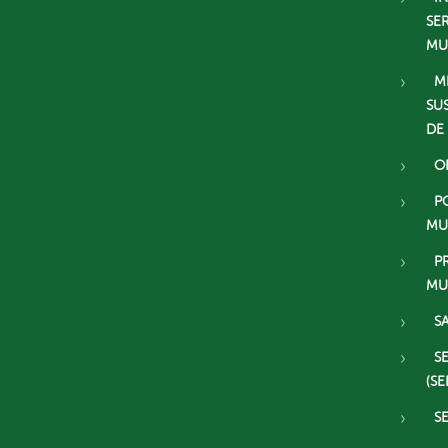
SE
MU
M
SU
DE
O
P
MU
P
MU
S
S
(SE
S