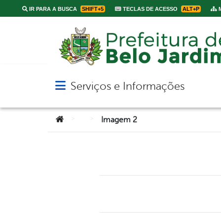
IR PARA A BUSCA
SHIFT+5
TECLAS DE ACESSO
ALT+P
M
Serviços e Informações
Abrir menu principal de navegação
Você está aqui:
>
>
Imagem 2