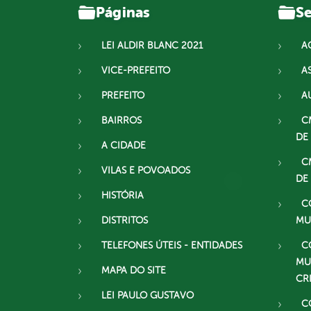
Páginas
Se
LEI ALDIR BLANC 2021
A
VICE-PREFEITO
A
PREFEITO
A
BAIRROS
C
DE
A CIDADE
C
VILAS E POVOADOS
DE
HISTÓRIA
C
DISTRITOS
MU
TELEFONES ÚTEIS - ENTIDADES
C
MU
MAPA DO SITE
CR
LEI PAULO GUSTAVO
C