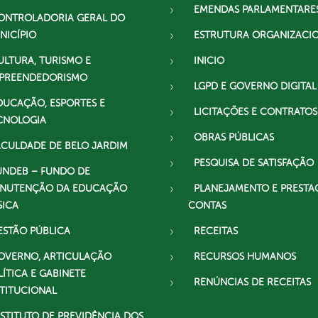
EMENDAS PARLAMENTARE
ONTROLADORIA GERAL DO
NICÍPIO
ESTRUTURA ORGANIZACI
ULTURA, TURISMO E
INICIO
PREENDEDORISMO
LGPD E GOVERNO DIGITAL
DUCAÇÃO, ESPORTES E
LICITAÇÕES E CONTRATOS
CNOLOGIA
OBRAS PÚBLICAS
ACULDADE DE BELO JARDIM
PESQUISA DE SATISFAÇÃO
UNDEB – FUNDO DE
NUTENÇÃO DA EDUCAÇÃO
PLANEJAMENTO E PRESTA
SICA
CONTAS
ESTÃO PÚBLICA
RECEITAS
OVERNO, ARTICULAÇÃO
RECURSOS HUMANOS
LÍTICA E GABINETE
RENÚNCIAS DE RECEITAS
STITUCIONAL
NSTITUTO DE PREVIDÊNCIA DOS