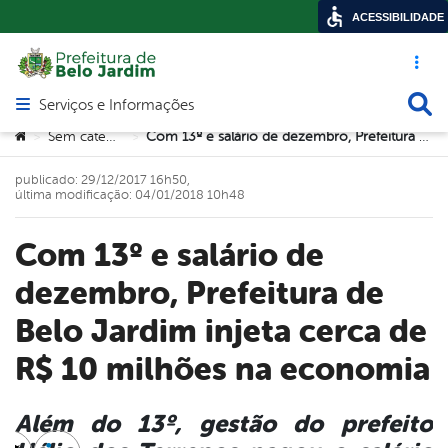
ACESSIBILIDADE
Acesso ráp
Busca
Serviços e Informações
Abrir menu principal de navegação
Você está aqui:
Sem categoria
Com 13º e salário de dezembro, Prefeitura de Belo Jardim injeta cerca de R$ 10 milhões na economia
>
>
publicado: 29/12/2017 16h50,
última modificação: 04/01/2018 10h48
Com 13º e salário de
dezembro, Prefeitura de
Belo Jardim injeta cerca de
R$ 10 milhões na economia
Além do 13º, gestão do prefeito